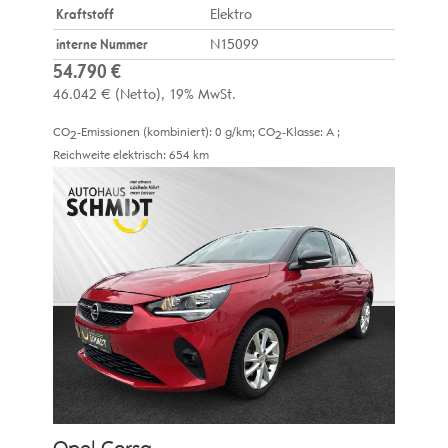
Kraftstoff
Elektro
interne Nummer
N15099
54.790 €
46.042 €
(Netto)
19% MwSt.
CO
-Emissionen (kombiniert):
0 g/km
;
CO
-Klasse:
A
;
2
2
Reichweite elektrisch:
654 km