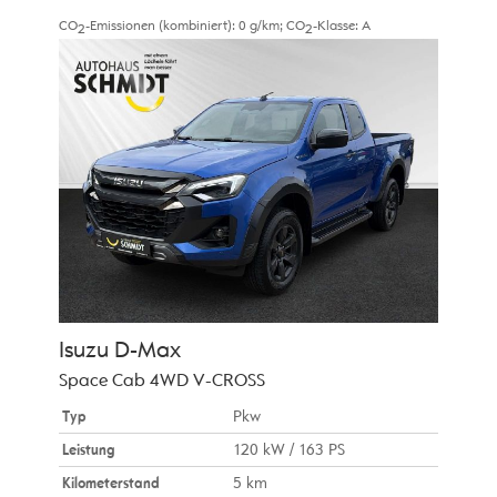
CO
-Emissionen (kombiniert):
0 g/km
;
CO
-Klasse:
A
2
2
Isuzu
D-Max
Space Cab 4WD V-CROSS
Typ
Pkw
Leistung
120 kW / 163 PS
Kilometerstand
5 km