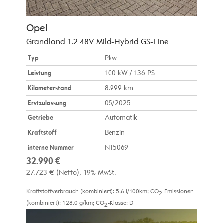
Opel
Grandland 1.2 48V Mild-Hybrid GS-Line
Typ
Pkw
Leistung
100 kW / 136 PS
Kilometerstand
8.999 km
Erstzulassung
05/2025
Getriebe
Automatik
Kraftstoff
Benzin
interne Nummer
N15069
32.990 €
27.723 €
(Netto)
19% MwSt.
Kraftstoffverbrauch (kombiniert):
5,6 l/100km
;
CO
-Emissionen
2
(kombiniert):
128.0 g/km
;
CO
-Klasse:
D
2