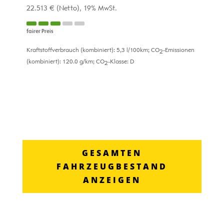
22.513 €
(Netto)
19% MwSt.
fairer Preis
Kraftstoffverbrauch (kombiniert):
5,3 l/100km
;
CO
-Emissionen
2
(kombiniert):
120.0 g/km
;
CO
-Klasse:
D
2
GESAMTEN
FAHRZEUGBESTAND
ANZEIGEN