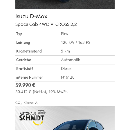
Isuzu
D-Max
Space Cab 4WD V-CROSS 2,2
Typ
Pkw
Leistung
120 kW / 163 PS
Kilometerstand
5 km
Getriebe
Automatik
Kraftstoff
Diesel
interne Nummer
N16128
59.990 €
50.412 €
(Netto)
19% MwSt.
CO
-Klasse:
A
2