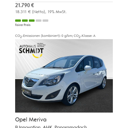
21.790 €
18.311 €
(Netto)
19% MwSt.
fairer Preis
CO
-Emissionen (kombiniert):
0 g/km
;
CO
-Klasse:
A
2
2
Opel
Meriva
B Innovation, AHK, Panoramadach