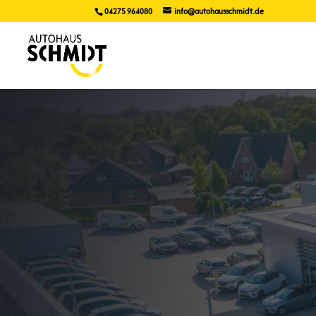
04275 964080
info@autohausschmidt.de