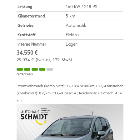
Leistung
160 kW / 218 PS
Kilometerstand
5 km
Getriebe
Automatik
Kraftstoff
Elektro
interne Nummer
Lager
34.550 €
29.034 €
(Netto)
19% MwSt.
guter Preis
Stromverbrauch (kombiniert):
17,3 kWh/100km
;
CO
-Emissionen
2
(kombiniert):
0 g/km
;
CO
-Klasse:
A
;
Reichweite elektrisch:
434
2
km