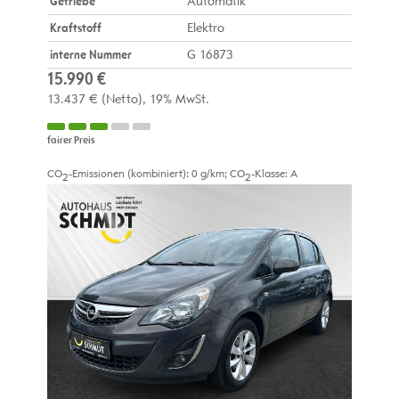
Getriebe
Automatik
Kraftstoff
Elektro
interne Nummer
G 16873
15.990 €
13.437 €
(Netto)
19% MwSt.
fairer Preis
CO
-Emissionen (kombiniert):
0 g/km
;
CO
-Klasse:
A
2
2