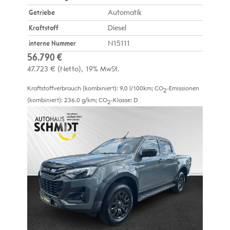
Getriebe
Automatik
Kraftstoff
Diesel
interne Nummer
N15111
56.790 €
47.723 €
(Netto)
19% MwSt.
Kraftstoffverbrauch (kombiniert):
9,0 l/100km
;
CO
-Emissionen
2
(kombiniert):
236.0 g/km
;
CO
-Klasse:
D
2