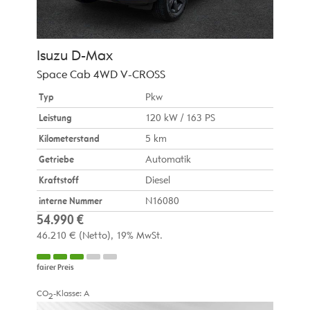
Isuzu
D-Max
Space Cab 4WD V-CROSS
Typ
Pkw
Leistung
120 kW / 163 PS
Kilometerstand
5 km
Getriebe
Automatik
Kraftstoff
Diesel
interne Nummer
N16080
54.990 €
46.210 €
(Netto)
19% MwSt.
fairer Preis
CO
-Klasse:
A
2