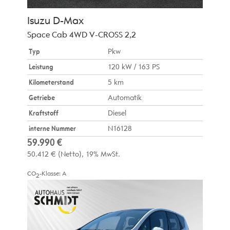
Isuzu
D-Max
Space Cab 4WD V-CROSS 2,2
Typ
Pkw
Leistung
120 kW / 163 PS
Kilometerstand
5 km
Getriebe
Automatik
Kraftstoff
Diesel
interne Nummer
N16128
59.990 €
50.412 €
(Netto)
19% MwSt.
CO
-Klasse:
A
2