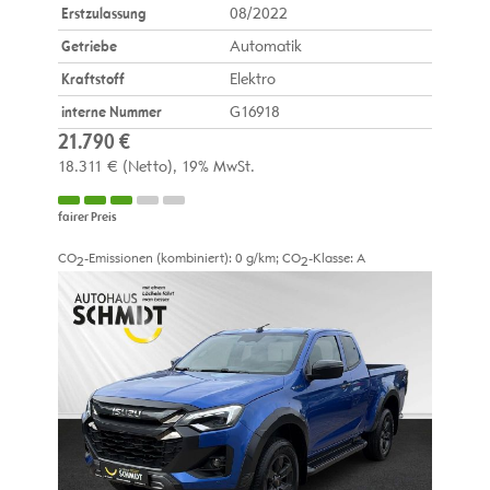
Erstzulassung
08/2022
Getriebe
Automatik
Kraftstoff
Elektro
interne Nummer
G16918
21.790 €
18.311 €
(Netto)
19% MwSt.
fairer Preis
CO
-Emissionen (kombiniert):
0 g/km
;
CO
-Klasse:
A
2
2