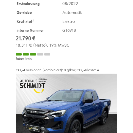
Erstzulassung
08/2022
Getriebe
Automatik
Kraftstoff
Elektro
interne Nummer
G16918
21.790 €
18.311 €
(Netto)
19% MwSt.
fairer Preis
CO
-Emissionen (kombiniert):
0 g/km
;
CO
-Klasse:
A
2
2