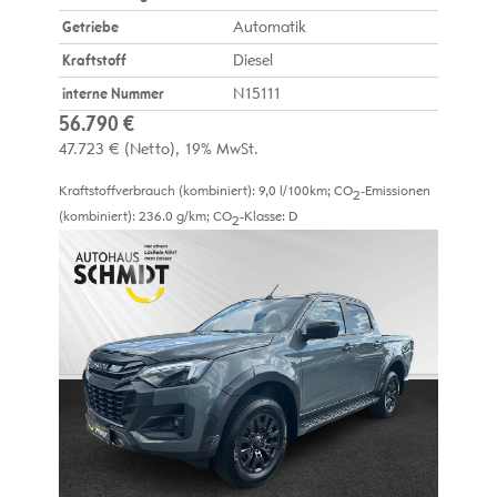
Getriebe
Automatik
Kraftstoff
Diesel
interne Nummer
N15111
56.790 €
47.723 €
(Netto)
19% MwSt.
Kraftstoffverbrauch (kombiniert):
9,0 l/100km
;
CO
-Emissionen
2
(kombiniert):
236.0 g/km
;
CO
-Klasse:
D
2