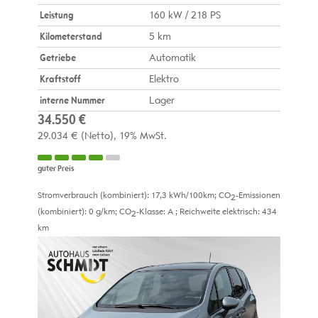
Leistung
160 kW / 218 PS
Kilometerstand
5 km
Getriebe
Automatik
Kraftstoff
Elektro
interne Nummer
Lager
34.550 €
29.034 €
(Netto)
19% MwSt.
guter Preis
Stromverbrauch (kombiniert):
17,3 kWh/100km
;
CO
-Emissionen
2
(kombiniert):
0 g/km
;
CO
-Klasse:
A
;
Reichweite elektrisch:
434
2
km