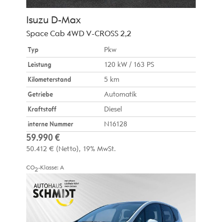
Isuzu
D-Max
Space Cab 4WD V-CROSS 2,2
Typ
Pkw
Leistung
120 kW / 163 PS
Kilometerstand
5 km
Getriebe
Automatik
Kraftstoff
Diesel
interne Nummer
N16128
59.990 €
50.412 €
(Netto)
19% MwSt.
CO
-Klasse:
A
2