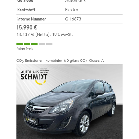
Getriebe
Automatik
Kraftstoff
Elektro
interne Nummer
G 16873
15.990 €
13.437 €
(Netto)
19% MwSt.
fairer Preis
CO
-Emissionen (kombiniert):
0 g/km
;
CO
-Klasse:
A
2
2