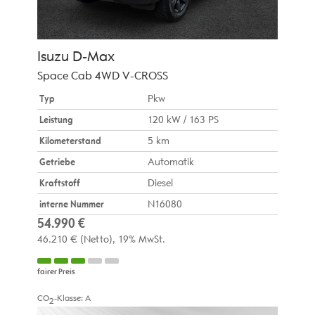
Isuzu
D-Max
Space Cab 4WD V-CROSS
Typ
Pkw
Leistung
120 kW / 163 PS
Kilometerstand
5 km
Getriebe
Automatik
Kraftstoff
Diesel
interne Nummer
N16080
54.990 €
46.210 €
(Netto)
19% MwSt.
fairer Preis
CO
-Klasse:
A
2