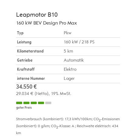
Leapmotor
B10
160 kW BEV Design Pro Max
Typ
Pkw
Leistung
160 kW / 218 PS
Kilometerstand
5 km
Getriebe
Automatik
Kraftstoff
Elektro
interne Nummer
Lager
34.550 €
29.034 €
(Netto)
19% MwSt.
guter Preis
Stromverbrauch (kombiniert):
17,3 kWh/100km
;
CO
-Emissionen
2
(kombiniert):
0 g/km
;
CO
-Klasse:
A
;
Reichweite elektrisch:
434
2
km