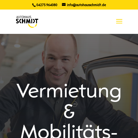
04275 964080
info@autohausschmidt.de
Ver­mietung
&
Mobilitäts­