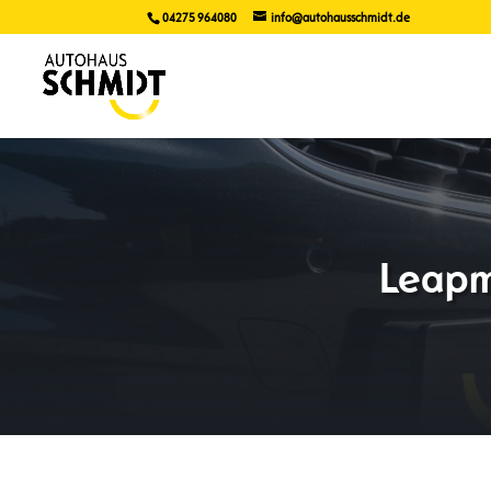
04275 964080
info@autohausschmidt.de
Leapm