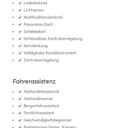
Lederlenkrad
Lichtsensor
Multifunktionslenkrad
Panorama-Dach
Schiebedach
Schlüssellose Zentralverriegelung
Servolenkung
Volldigitales Kombiinstrument
Zentralverriegelung
Fahrerassistenz
Abstandstempomat
Abstandswarner
Berganfahrassistent
Fernlichtassistent
Geschwindigkeitsbegrenzer
Parksensoren hinten, Kamera