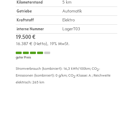
Kilometerstand
5 km
Getriebe
Automatik
Kraftstoff
Elektro
interne Nummer
LagerT03
19.500 €
16.387 €
(Netto)
19% MwSt.
guter Preis
Stromverbrauch (kombiniert):
16,3 kWh/100km
;
CO
-
2
Emissionen (kombiniert):
0 g/km
;
CO
-Klasse:
A
;
Reichweite
2
elektrisch:
265 km