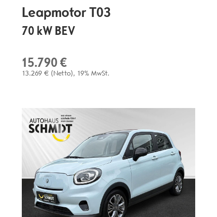
Leapmotor
T03
70 kW BEV
15.790 €
13.269 €
(Netto)
19% MwSt.