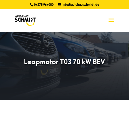
04275 964080
info@autohausschmidt.de
Leapmotor T03 70 kW BEV