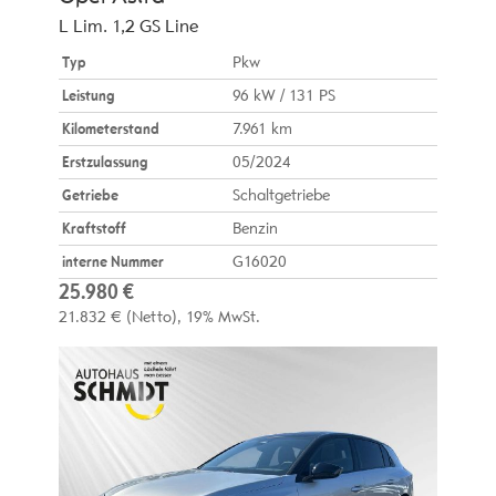
L Lim. 1,2 GS Line
Typ
Pkw
Leistung
96 kW / 131 PS
Kilometerstand
7.961 km
Erstzulassung
05/2024
Getriebe
Schaltgetriebe
Kraftstoff
Benzin
interne Nummer
G16020
25.980 €
21.832 €
(Netto)
19% MwSt.