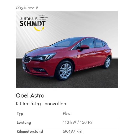
CO
-Klasse:
B
2
Opel
Astra
K Lim. 5-trg. Innovation
Typ
Pkw
Leistung
110 kW / 150 PS
Kilometerstand
69.497 km