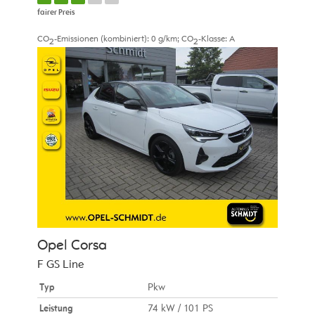
fairer Preis
CO
-Emissionen (kombiniert):
0 g/km
;
CO
-Klasse:
A
2
2
Opel
Corsa
F GS Line
Typ
Pkw
Leistung
74 kW / 101 PS