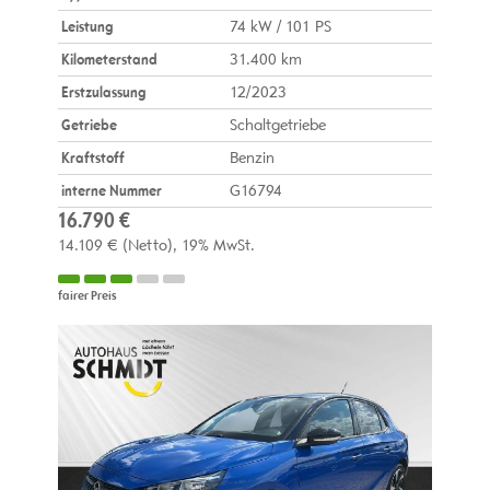
Leistung
74 kW / 101 PS
Kilometerstand
31.400 km
Erstzulassung
12/2023
Getriebe
Schaltgetriebe
Kraftstoff
Benzin
interne Nummer
G16794
16.790 €
14.109 €
(Netto)
19% MwSt.
fairer Preis