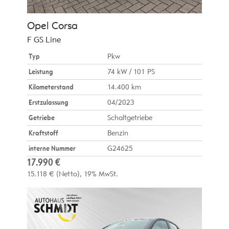
Opel
Corsa
F GS Line
Typ
Pkw
Leistung
74 kW / 101 PS
Kilometerstand
14.400 km
Erstzulassung
04/2023
Getriebe
Schaltgetriebe
Kraftstoff
Benzin
interne Nummer
G24625
17.990 €
15.118 €
(Netto)
19% MwSt.