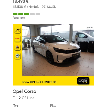
18.490 €
15.538 €
(Netto)
19% MwSt.
fairer Preis
Opel
Corsa
F 1,2 GS Line
Typ
Pkw