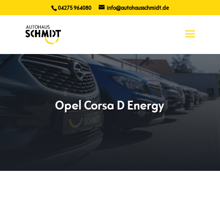
04275 964080
info@autohausschmidt.de
Opel Corsa D Energy