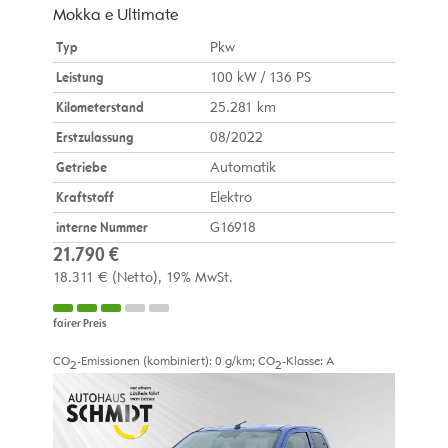
Mokka e Ultimate
Typ
Pkw
Leistung
100 kW / 136 PS
Kilometerstand
25.281 km
Erstzulassung
08/2022
Getriebe
Automatik
Kraftstoff
Elektro
interne Nummer
G16918
21.790 €
18.311 €
(Netto)
19% MwSt.
fairer Preis
CO
-Emissionen (kombiniert):
0 g/km
;
CO
-Klasse:
A
2
2