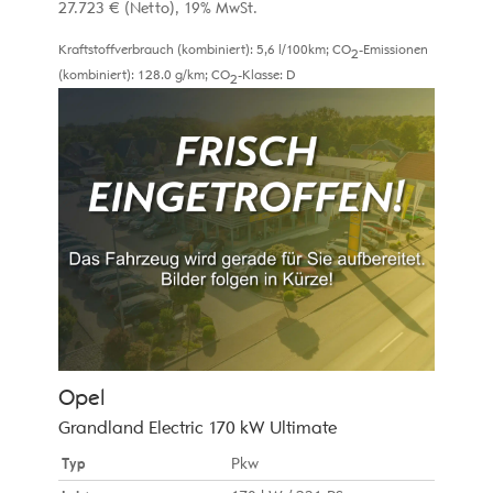
27.723 €
(Netto)
19% MwSt.
Kraftstoffverbrauch (kombiniert):
5,6 l/100km
;
CO
-Emissionen
2
(kombiniert):
128.0 g/km
;
CO
-Klasse:
D
2
Opel
Grandland Electric 170 kW Ultimate
Typ
Pkw