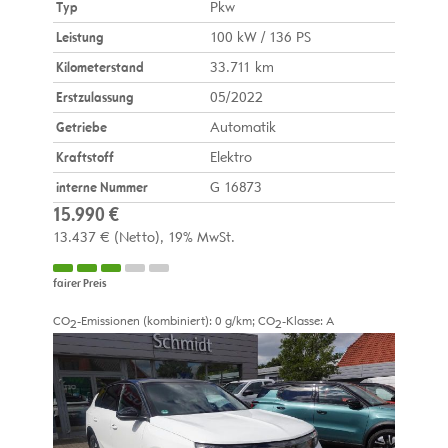
Typ
Pkw
Leistung
100 kW / 136 PS
Kilometerstand
33.711 km
Erstzulassung
05/2022
Getriebe
Automatik
Kraftstoff
Elektro
interne Nummer
G 16873
15.990 €
13.437 €
(Netto)
19% MwSt.
fairer Preis
CO
-Emissionen (kombiniert):
0 g/km
;
CO
-Klasse:
A
2
2