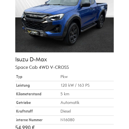
Isuzu
D-Max
Space Cab 4WD V-CROSS
Typ
Pkw
Leistung
120 kW / 163 PS
Kilometerstand
5 km
Getriebe
Automatik
Kraftstoff
Diesel
interne Nummer
N16080
54.990 €