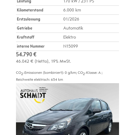
Leistung
170 kW / 231 PS
Kilometerstand
6.000 km
Erstzulassung
01/2026
Getriebe
Automatik
Kraftstoff
Elektro
interne Nummer
N15099
54.790 €
46.042 €
(Netto)
19% MwSt.
CO
-Emissionen (kombiniert):
0 g/km
;
CO
-Klasse:
A
;
2
2
Reichweite elektrisch:
654 km