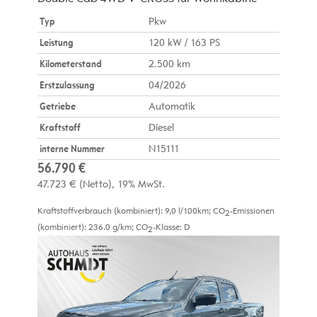
Typ
Pkw
Leistung
120 kW / 163 PS
Kilometerstand
2.500 km
Erstzulassung
04/2026
Getriebe
Automatik
Kraftstoff
Diesel
interne Nummer
N15111
56.790 €
47.723 €
(Netto)
19% MwSt.
Kraftstoffverbrauch (kombiniert):
9,0 l/100km
;
CO
-Emissionen
2
(kombiniert):
236.0 g/km
;
CO
-Klasse:
D
2