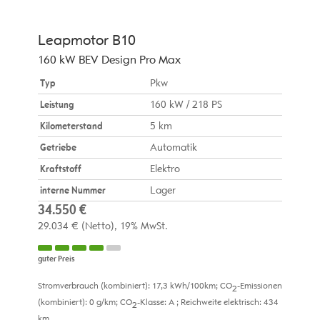
Leapmotor
B10
160 kW BEV Design Pro Max
Typ
Pkw
Leistung
160 kW / 218 PS
Kilometerstand
5 km
Getriebe
Automatik
Kraftstoff
Elektro
interne Nummer
Lager
34.550 €
29.034 €
(Netto)
19% MwSt.
guter Preis
Stromverbrauch (kombiniert):
17,3 kWh/100km
;
CO
-Emissionen
2
(kombiniert):
0 g/km
;
CO
-Klasse:
A
;
Reichweite elektrisch:
434
2
km