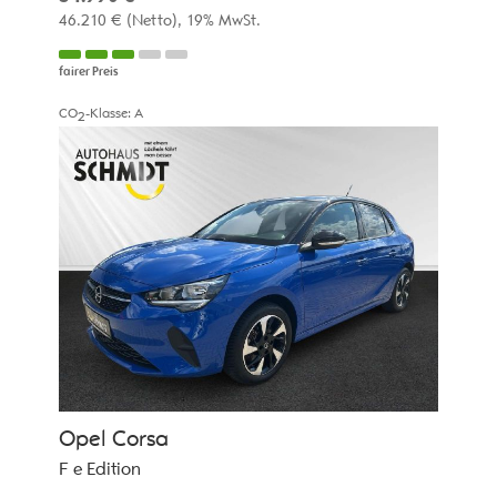
46.210 €
(Netto)
19% MwSt.
fairer Preis
CO
-Klasse:
A
2
Opel
Corsa
F e Edition