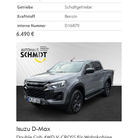
Getriebe
Schaltgetriebe
Kraftstoff
Benzin
interne Nummer
D16879
6.490 €
Isuzu
D-Max
Double Cab 4WD V-CROSS für Wohnkabine