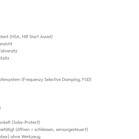
ent (HSA, Hill Start Assist)
nsicht
ahrersitz
ksitz
fersystem (Frequenzy Selective Damping, FSD)
t
kelt (Solar-Protect)
etätigt (öffnen + schliessen, sensorgesteuert)
bar) ohne Werkzeug