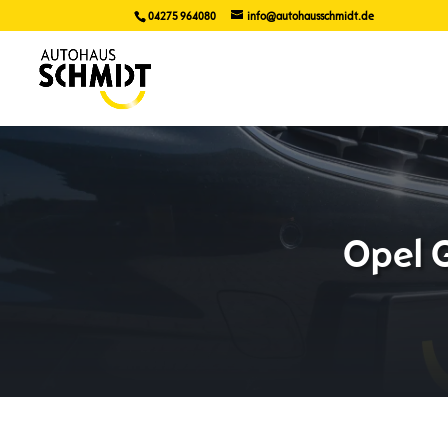
04275 964080
info@autohausschmidt.de
Opel G