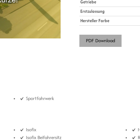
Getriebe
Erstzulassung
Hersteller Farbe
PDF Download
Sportfahrwerk
Isofix
N
Isofix Beifahrersitz
R