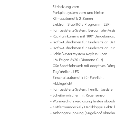
Sitzheizung vorn
Parkpilotsystem vorn und hinten
Klimaautomatik 2-Zonen
Elektron. Stabilitäts-Programm (ESP)
Fahrassistenz-System: Berganfahr-Assist
Rückfahrkamera mit 180° Umgebungsa
Isofix-Aufnahmen für Kindersitz an Beif
Isofix-Aufnahmen für Kindersitz an Rüc
Schließ-/Startsystem Keyless Open
LM-Felgen 8x20 (Diamond Cut)
GSe Sportfahrwerk mit adaptives Dämp
Tagfahrlicht LED
Einschaltautomatik für Fahrlicht
Abbiegelicht
Fahrassistenz-System: Fernlichtassisten
Scheibenwischer mit Regensensor
Wärmeschutzverglasung hinten abgedun
Kofferraumdeckel / Heckklappe elektr. b
Anhängerkupplung (Kugelkopf abnehm