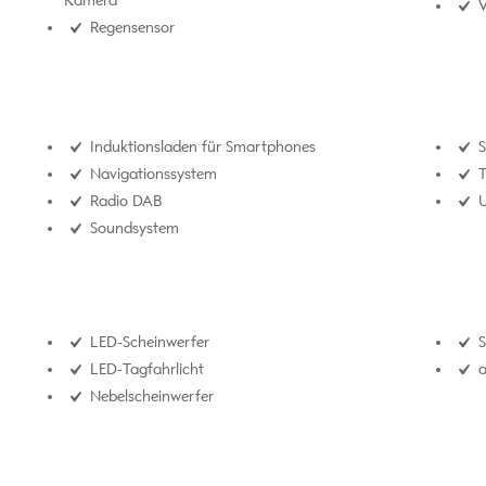
Kamera
V
Regensensor
Induktionsladen für Smartphones
S
Navigationssystem
T
Radio DAB
U
Soundsystem
LED-Scheinwerfer
S
LED-Tagfahrlicht
a
Nebelscheinwerfer