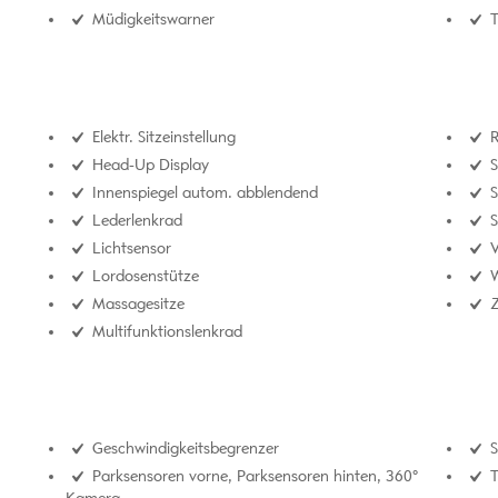
Müdigkeitswarner
T
Elektr. Sitzeinstellung
R
Head-Up Display
S
Innenspiegel autom. abblendend
S
Lederlenkrad
S
Lichtsensor
V
Lordosenstütze
W
Massagesitze
Z
Multifunktionslenkrad
Geschwindigkeitsbegrenzer
S
Parksensoren vorne, Parksensoren hinten, 360°
T