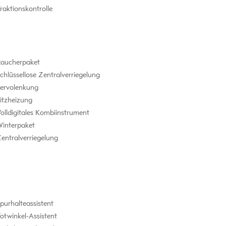
raktionskontrolle
aucherpaket
chlüssellose Zentralverriegelung
ervolenkung
itzheizung
olldigitales Kombiinstrument
interpaket
entralverriegelung
purhalteassistent
otwinkel-Assistent