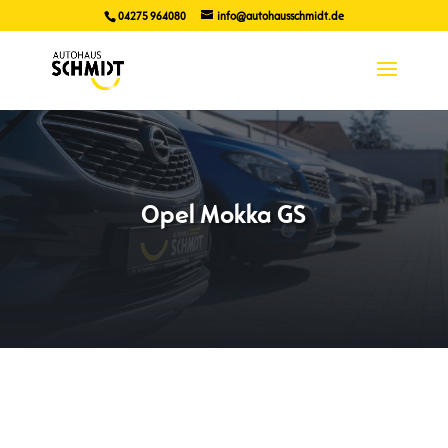
04275 964080
info@autohausschmidt.de
Opel Mokka GS