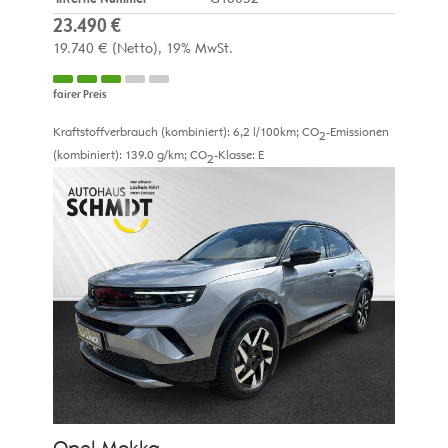
23.490 €
19.740 €
(Netto)
19% MwSt.
fairer Preis
Kraftstoffverbrauch (kombiniert):
6,2 l/100km
;
CO
-Emissionen
2
(kombiniert):
139.0 g/km
;
CO
-Klasse:
E
2