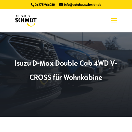
04275 964080
info@autohausschmidt.de
Isuzu D-Max Double Cab 4WD V-
CROSS für Wohnkabine