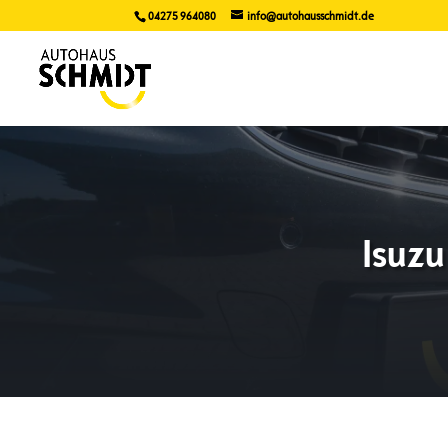
04275 964080
info@autohausschmidt.de
Isuz