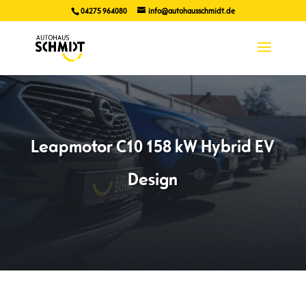
04275 964080
info@autohausschmidt.de
Leapmotor C10 158 kW Hybrid EV
Design