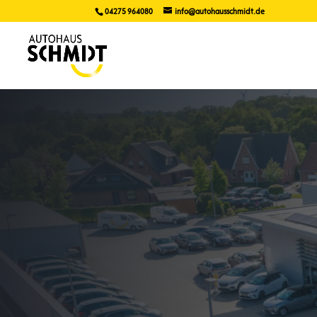
04275 964080
info@autohausschmidt.de