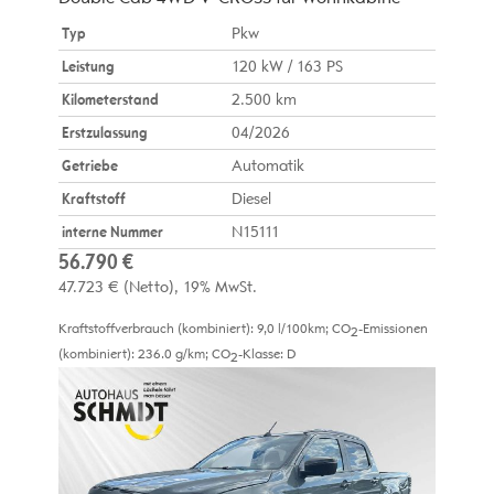
Typ
Pkw
Leistung
120 kW / 163 PS
Kilometerstand
2.500 km
Erstzulassung
04/2026
Getriebe
Automatik
Kraftstoff
Diesel
interne Nummer
N15111
56.790 €
47.723 €
(Netto)
19% MwSt.
Kraftstoffverbrauch (kombiniert):
9,0 l/100km
;
CO
-Emissionen
2
(kombiniert):
236.0 g/km
;
CO
-Klasse:
D
2