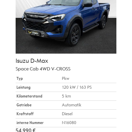
Isuzu
D-Max
Space Cab 4WD V-CROSS
Typ
Pkw
Leistung
120 kW / 163 PS
Kilometerstand
5 km
Getriebe
Automatik
Kraftstoff
Diesel
interne Nummer
N16080
54.990 €