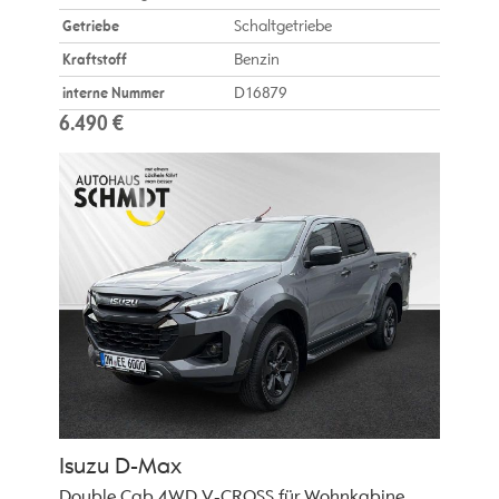
Getriebe
Schaltgetriebe
Kraftstoff
Benzin
interne Nummer
D16879
6.490 €
Isuzu
D-Max
Double Cab 4WD V-CROSS für Wohnkabine