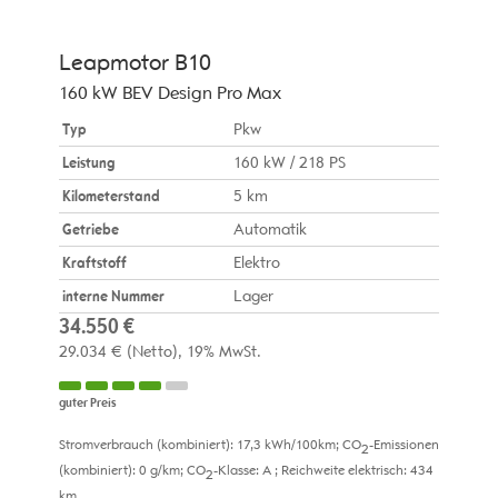
Leapmotor
B10
160 kW BEV Design Pro Max
Typ
Pkw
Leistung
160 kW / 218 PS
Kilometerstand
5 km
Getriebe
Automatik
Kraftstoff
Elektro
interne Nummer
Lager
34.550 €
29.034 €
(Netto)
19% MwSt.
guter Preis
Stromverbrauch (kombiniert):
17,3 kWh/100km
;
CO
-Emissionen
2
(kombiniert):
0 g/km
;
CO
-Klasse:
A
;
Reichweite elektrisch:
434
2
km