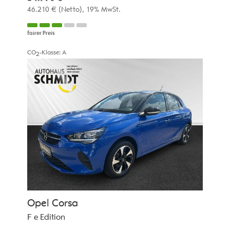
46.210 €
(Netto)
19% MwSt.
fairer Preis
CO
-Klasse:
A
2
Opel
Corsa
F e Edition