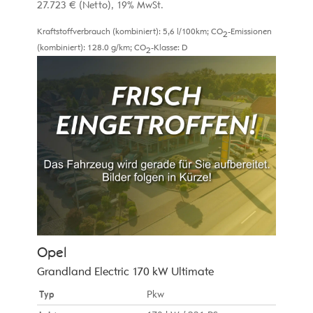
27.723 €
(Netto)
19% MwSt.
Kraftstoffverbrauch (kombiniert):
5,6 l/100km
;
CO
-Emissionen
2
(kombiniert):
128.0 g/km
;
CO
-Klasse:
D
2
Opel
Grandland Electric 170 kW Ultimate
Typ
Pkw