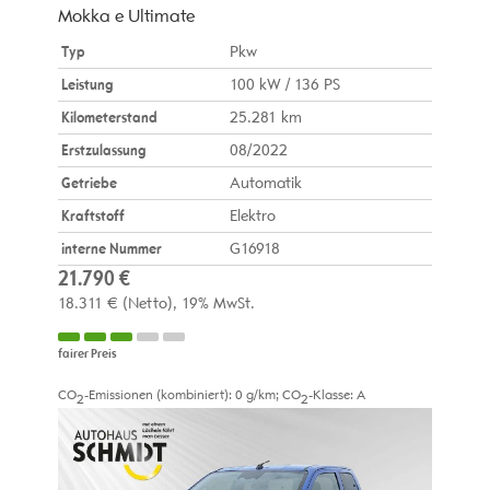
Mokka e Ultimate
Typ
Pkw
Leistung
100 kW / 136 PS
Kilometerstand
25.281 km
Erstzulassung
08/2022
Getriebe
Automatik
Kraftstoff
Elektro
interne Nummer
G16918
21.790 €
18.311 €
(Netto)
19% MwSt.
fairer Preis
CO
-Emissionen (kombiniert):
0 g/km
;
CO
-Klasse:
A
2
2