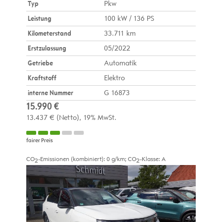
Typ
Pkw
Leistung
100 kW / 136 PS
Kilometerstand
33.711 km
Erstzulassung
05/2022
Getriebe
Automatik
Kraftstoff
Elektro
interne Nummer
G 16873
15.990 €
13.437 €
(Netto)
19% MwSt.
fairer Preis
CO
-Emissionen (kombiniert):
0 g/km
;
CO
-Klasse:
A
2
2