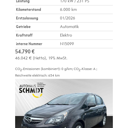
Leistung
170 kW / 231 PS
Kilometerstand
6.000 km
Erstzulassung
01/2026
Getriebe
Automatik
Kraftstoff
Elektro
interne Nummer
N15099
54.790 €
46.042 €
(Netto)
19% MwSt.
CO
-Emissionen (kombiniert):
0 g/km
;
CO
-Klasse:
A
;
2
2
Reichweite elektrisch:
654 km