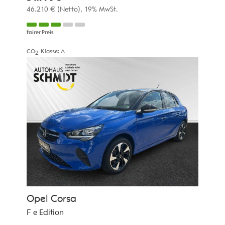
46.210 €
(Netto)
19% MwSt.
fairer Preis
CO
-Klasse:
A
2
Opel
Corsa
F e Edition