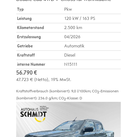
Typ
Pkw
Leistung
120 kW / 163 PS
Kilometerstand
2.500 km
Erstzulassung
04/2026
Getriebe
Automatik
Kraftstoff
Diesel
interne Nummer
N15111
56.790 €
47.723 €
(Netto)
19% MwSt.
Kraftstoffverbrauch (kombiniert):
9,0 l/100km
;
CO
-Emissionen
2
(kombiniert):
236.0 g/km
;
CO
-Klasse:
D
2