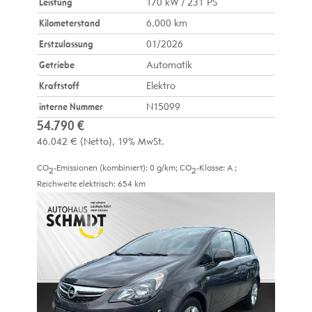
Leistung
170 kW / 231 PS
Kilometerstand
6.000 km
Erstzulassung
01/2026
Getriebe
Automatik
Kraftstoff
Elektro
interne Nummer
N15099
54.790 €
46.042 €
(Netto)
19% MwSt.
CO
-Emissionen (kombiniert):
0 g/km
;
CO
-Klasse:
A
;
2
2
Reichweite elektrisch:
654 km