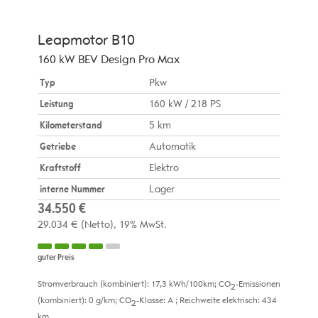
Leapmotor
B10
160 kW BEV Design Pro Max
Typ
Pkw
Leistung
160 kW / 218 PS
Kilometerstand
5 km
Getriebe
Automatik
Kraftstoff
Elektro
interne Nummer
Lager
34.550 €
29.034 €
(Netto)
19% MwSt.
guter Preis
Stromverbrauch (kombiniert):
17,3 kWh/100km
;
CO
-Emissionen
2
(kombiniert):
0 g/km
;
CO
-Klasse:
A
;
Reichweite elektrisch:
434
2
km