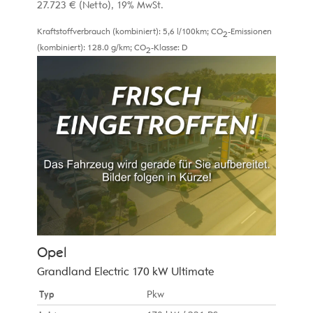
27.723 €
(Netto)
19% MwSt.
Kraftstoffverbrauch (kombiniert):
5,6 l/100km
;
CO
-Emissionen
2
(kombiniert):
128.0 g/km
;
CO
-Klasse:
D
2
Opel
Grandland Electric 170 kW Ultimate
Typ
Pkw