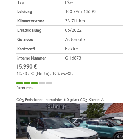
Typ
Pkw
Leistung
100 kW / 136 PS
Kilometerstand
33.711 km
Erstzulassung
05/2022
Getriebe
Automatik
Kraftstoff
Elektro
interne Nummer
G 16873
15.990 €
13.437 €
(Netto)
19% MwSt.
fairer Preis
CO
-Emissionen (kombiniert):
0 g/km
;
CO
-Klasse:
A
2
2