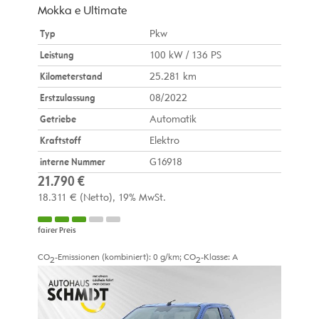
Mokka e Ultimate
Typ
Pkw
Leistung
100 kW / 136 PS
Kilometerstand
25.281 km
Erstzulassung
08/2022
Getriebe
Automatik
Kraftstoff
Elektro
interne Nummer
G16918
21.790 €
18.311 €
(Netto)
19% MwSt.
fairer Preis
CO
-Emissionen (kombiniert):
0 g/km
;
CO
-Klasse:
A
2
2