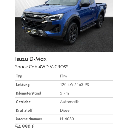
Isuzu
D-Max
Space Cab 4WD V-CROSS
Typ
Pkw
Leistung
120 kW / 163 PS
Kilometerstand
5 km
Getriebe
Automatik
Kraftstoff
Diesel
interne Nummer
N16080
54.990 €