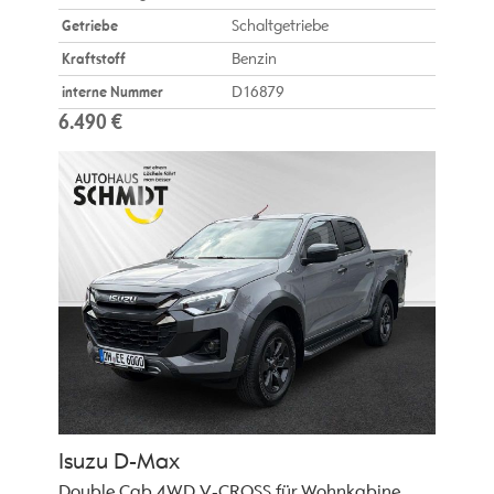
Getriebe
Schaltgetriebe
Kraftstoff
Benzin
interne Nummer
D16879
6.490 €
Isuzu
D-Max
Double Cab 4WD V-CROSS für Wohnkabine