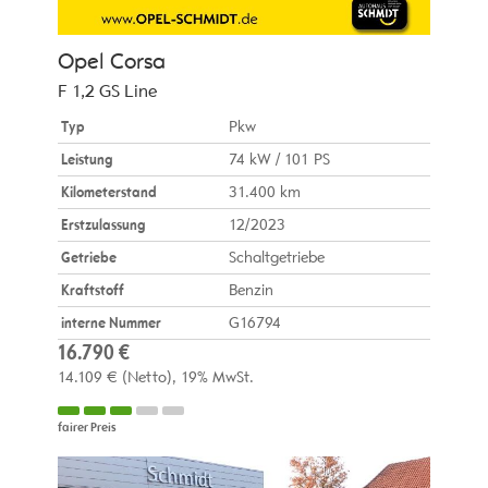
Opel
Corsa
F 1,2 GS Line
Typ
Pkw
Leistung
74 kW / 101 PS
Kilometerstand
31.400 km
Erstzulassung
12/2023
Getriebe
Schaltgetriebe
Kraftstoff
Benzin
interne Nummer
G16794
16.790 €
14.109 €
(Netto)
19% MwSt.
fairer Preis