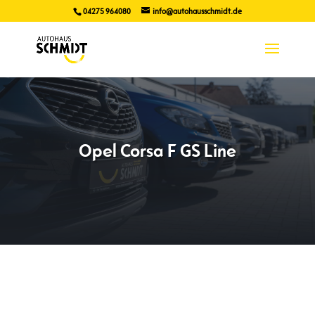
04275 964080
info@autohausschmidt.de
Opel Corsa F GS Line