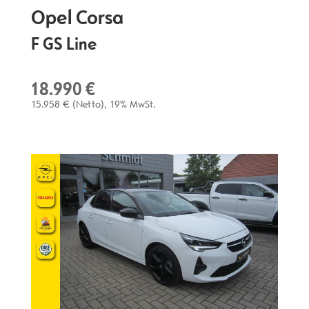
Opel
Corsa
F GS Line
18.990 €
15.958 €
(Netto)
19% MwSt.