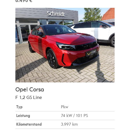
6.490 €
Opel
Corsa
F 1,2 GS Line
Typ
Pkw
Leistung
74 kW / 101 PS
Kilometerstand
3.997 km