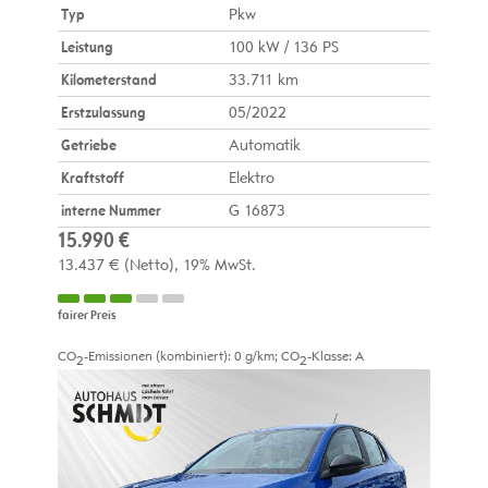
Typ
Pkw
Leistung
100 kW / 136 PS
Kilometerstand
33.711 km
Erstzulassung
05/2022
Getriebe
Automatik
Kraftstoff
Elektro
interne Nummer
G 16873
15.990 €
13.437 €
(Netto)
19% MwSt.
fairer Preis
CO
-Emissionen (kombiniert):
0 g/km
;
CO
-Klasse:
A
2
2