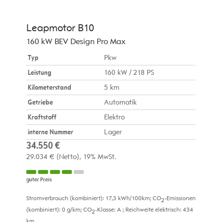
Leapmotor
B10
160 kW BEV Design Pro Max
Typ
Pkw
Leistung
160 kW / 218 PS
Kilometerstand
5 km
Getriebe
Automatik
Kraftstoff
Elektro
interne Nummer
Lager
34.550 €
29.034 €
(Netto)
19% MwSt.
guter Preis
Stromverbrauch (kombiniert):
17,3 kWh/100km
;
CO
-Emissionen
2
(kombiniert):
0 g/km
;
CO
-Klasse:
A
;
Reichweite elektrisch:
434
2
km