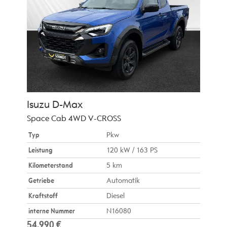
Isuzu
D-Max
Space Cab 4WD V-CROSS
Typ
Pkw
Leistung
120 kW / 163 PS
Kilometerstand
5 km
Getriebe
Automatik
Kraftstoff
Diesel
interne Nummer
N16080
54.990 €