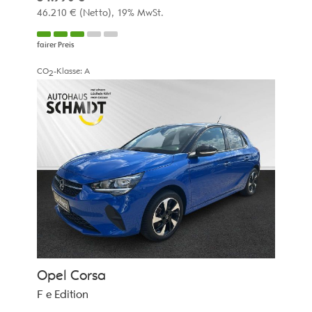
46.210 €
(Netto)
19% MwSt.
fairer Preis
CO
-Klasse:
A
2
Opel
Corsa
F e Edition