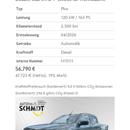
Typ
Pkw
Leistung
120 kW / 163 PS
Kilometerstand
2.500 km
Erstzulassung
04/2026
Getriebe
Automatik
Kraftstoff
Diesel
interne Nummer
N15111
56.790 €
47.723 €
(Netto)
19% MwSt.
Kraftstoffverbrauch (kombiniert):
9,0 l/100km
;
CO
-Emissionen
2
(kombiniert):
236.0 g/km
;
CO
-Klasse:
D
2