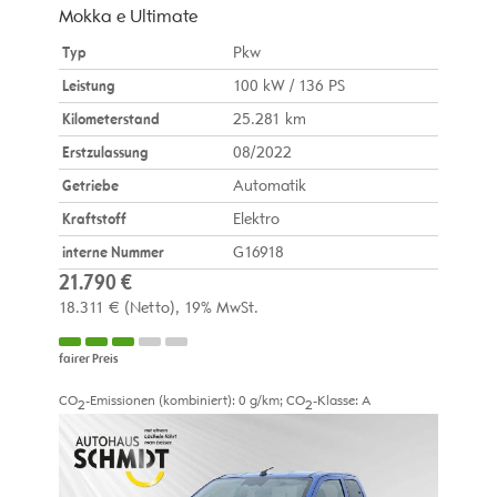
Mokka e Ultimate
Typ
Pkw
Leistung
100 kW / 136 PS
Kilometerstand
25.281 km
Erstzulassung
08/2022
Getriebe
Automatik
Kraftstoff
Elektro
interne Nummer
G16918
21.790 €
18.311 €
(Netto)
19% MwSt.
fairer Preis
CO
-Emissionen (kombiniert):
0 g/km
;
CO
-Klasse:
A
2
2