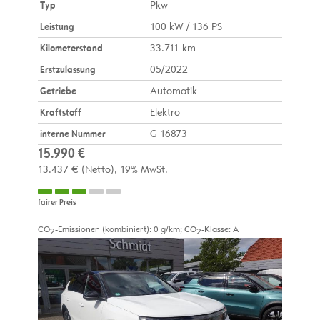
Typ
Pkw
Leistung
100 kW / 136 PS
Kilometerstand
33.711 km
Erstzulassung
05/2022
Getriebe
Automatik
Kraftstoff
Elektro
interne Nummer
G 16873
15.990 €
13.437 €
(Netto)
19% MwSt.
fairer Preis
CO
-Emissionen (kombiniert):
0 g/km
;
CO
-Klasse:
A
2
2