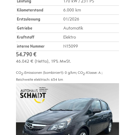
Leistung
170 kW / 231 PS
Kilometerstand
6.000 km
Erstzulassung
01/2026
Getriebe
Automatik
Kraftstoff
Elektro
interne Nummer
N15099
54.790 €
46.042 €
(Netto)
19% MwSt.
CO
-Emissionen (kombiniert):
0 g/km
;
CO
-Klasse:
A
;
2
2
Reichweite elektrisch:
654 km