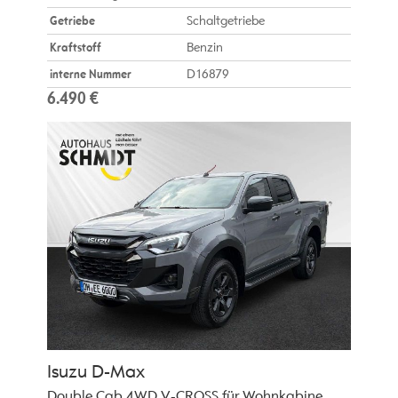
Getriebe
Schaltgetriebe
Kraftstoff
Benzin
interne Nummer
D16879
6.490 €
Isuzu
D-Max
Double Cab 4WD V-CROSS für Wohnkabine