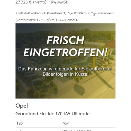
27.723 €
(Netto)
19% MwSt.
Kraftstoffverbrauch (kombiniert):
5,6 l/100km
;
CO
-Emissionen
2
(kombiniert):
128.0 g/km
;
CO
-Klasse:
D
2
Opel
Grandland Electric 170 kW Ultimate
Typ
Pkw