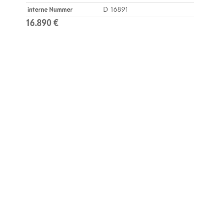
interne Nummer
D 16891
16.890 €
Kontakt
04275 964080