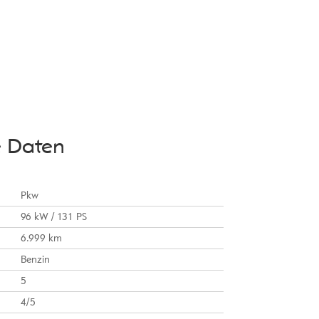
e Daten
Pkw
96 kW / 131 PS
6.999 km
Benzin
5
4/5