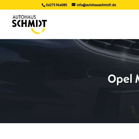
04275 964080
info@autohausschmidt.de
Opel 