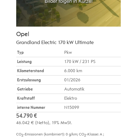
Opel
Grandland Electric 170 kW Ultimate
Typ
Pkw
Leistung
170 kW / 231 PS
Kilometerstand
6.000 km
Erstzulassung
01/2026
Getriebe
Automatik
Kraftstoff
Elektro
interne Nummer
N15099
54.790 €
46.042 €
(Netto)
19% MwSt.
CO
-Emissionen (kombiniert):
0 g/km
;
CO
-Klasse:
A
;
2
2