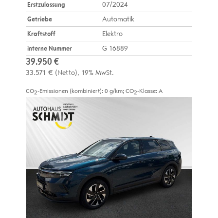
Erstzulassung
07/2024
Getriebe
Automatik
Kraftstoff
Elektro
interne Nummer
G 16889
39.950 €
33.571 €
(Netto)
19% MwSt.
CO
-Emissionen (kombiniert):
0 g/km
;
CO
-Klasse:
A
2
2