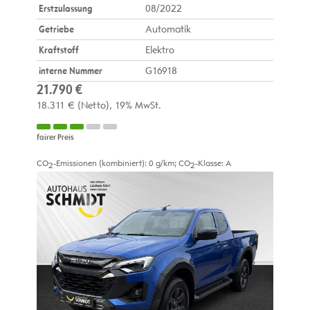
Erstzulassung
08/2022
Getriebe
Automatik
Kraftstoff
Elektro
interne Nummer
G16918
21.790 €
18.311 €
(Netto)
19% MwSt.
fairer Preis
CO
-Emissionen (kombiniert):
0 g/km
;
CO
-Klasse:
A
2
2