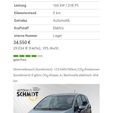
Leistung
160 kW / 218 PS
Kilometerstand
5 km
Getriebe
Automatik
Kraftstoff
Elektro
interne Nummer
Lager
34.550 €
29.034 €
(Netto)
19% MwSt.
guter Preis
Stromverbrauch (kombiniert):
17,3 kWh/100km
;
CO
-Emissionen
2
(kombiniert):
0 g/km
;
CO
-Klasse:
A
;
Reichweite elektrisch:
434
2
km