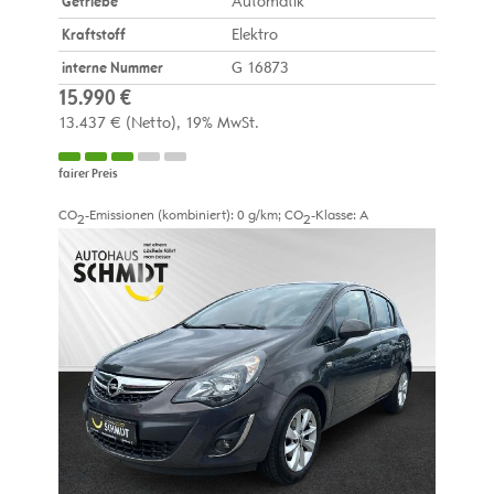
Getriebe
Automatik
Kraftstoff
Elektro
interne Nummer
G 16873
15.990 €
13.437 €
(Netto)
19% MwSt.
fairer Preis
CO
-Emissionen (kombiniert):
0 g/km
;
CO
-Klasse:
A
2
2