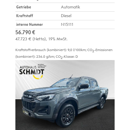
Getriebe
Automatik
Kraftstoff
Diesel
interne Nummer
N15111
56.790 €
47.723 €
(Netto)
19% MwSt.
Kraftstoffverbrauch (kombiniert):
9,0 l/100km
;
CO
-Emissionen
2
(kombiniert):
236.0 g/km
;
CO
-Klasse:
D
2