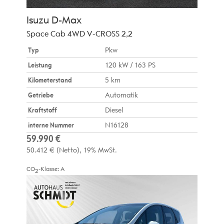
Isuzu
D-Max
Space Cab 4WD V-CROSS 2,2
Typ
Pkw
Leistung
120 kW / 163 PS
Kilometerstand
5 km
Getriebe
Automatik
Kraftstoff
Diesel
interne Nummer
N16128
59.990 €
50.412 €
(Netto)
19% MwSt.
CO
-Klasse:
A
2