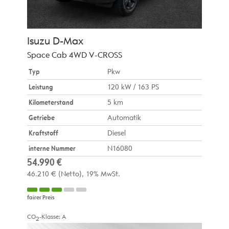
Isuzu
D-Max
Space Cab 4WD V-CROSS
Typ
Pkw
Leistung
120 kW / 163 PS
Kilometerstand
5 km
Getriebe
Automatik
Kraftstoff
Diesel
interne Nummer
N16080
54.990 €
46.210 €
(Netto)
19% MwSt.
fairer Preis
CO
-Klasse:
A
2