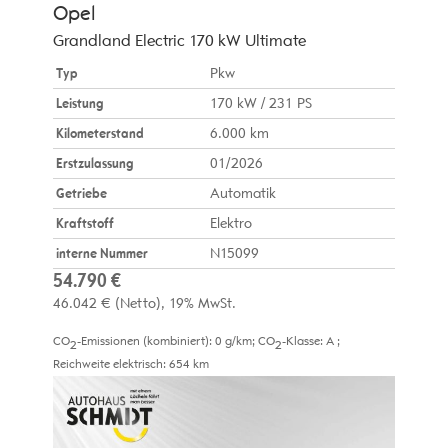
Opel
Grandland Electric 170 kW Ultimate
Typ
Pkw
Leistung
170 kW / 231 PS
Kilometerstand
6.000 km
Erstzulassung
01/2026
Getriebe
Automatik
Kraftstoff
Elektro
interne Nummer
N15099
54.790 €
46.042 €
(Netto)
19% MwSt.
CO
-Emissionen (kombiniert):
0 g/km
;
CO
-Klasse:
A
;
2
2
Reichweite elektrisch:
654 km