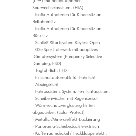
(LPA) mit halbautonomen
Spurwechselassistent (HIA)
Isofix-Aufnahmen für Kindersitz an
Beifahrersitz
Isofix-Aufnahmen für Kindersitz an
Rücksitz
Schließ-/Startsystem Keyless Open
GSe Sportfahrwerk mit adaptives
Dämpfersystem (Frequenzy Selective
Damping, FSD)
Tagfahrlicht LED
Einschaltautomatik für Fahrlicht
Abbiegelicht
Fahrassistenz-System: Fernlichtassistent
Scheibenwischer mit Regensensor
Wärmeschutzverglasung hinten
abgedunkelt (Solar-Protect)
Metallic-/Mineraleffekt-Lackierung
Panorama-Schiebedach elektrisch
Kofferraumdeckel / Heckklappe elektr.