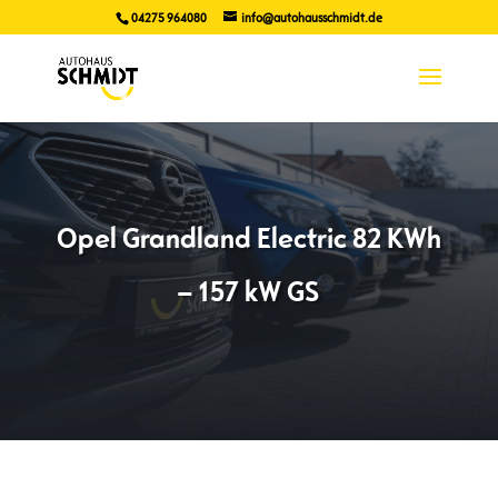
04275 964080
info@autohausschmidt.de
Opel Grandland Electric 82 KWh
– 157 kW GS