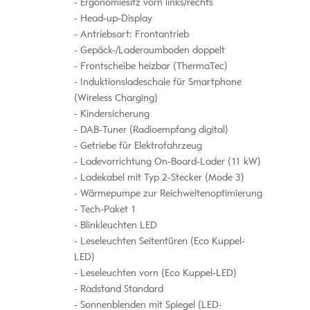
Ergonomiesitz vorn links/rechts
Head-up-Display
Antriebsart: Frontantrieb
Gepäck-/Laderaumboden doppelt
Frontscheibe heizbar (ThermaTec)
Induktionsladeschale für Smartphone
(Wireless Charging)
Kindersicherung
DAB-Tuner (Radioempfang digital)
Getriebe für Elektrofahrzeug
Ladevorrichtung On-Board-Lader (11 kW)
Ladekabel mit Typ 2-Stecker (Mode 3)
Wärmepumpe zur Reichweitenoptimierung
Tech-Paket 1
Blinkleuchten LED
Leseleuchten Seitentüren (Eco Kuppel-
LED)
Leseleuchten vorn (Eco Kuppel-LED)
Radstand Standard
Sonnenblenden mit Spiegel (LED-