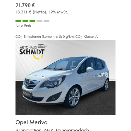
21.790 €
18.311 €
(Netto)
19% MwSt.
fairer Preis
CO
-Emissionen (kombiniert):
0 g/km
;
CO
-Klasse:
A
2
2
Opel
Meriva
B Innovation, AHK, Panoramadach