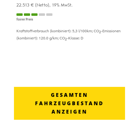
22.513 €
(Netto)
19% MwSt.
fairer Preis
Kraftstoffverbrauch (kombiniert):
5,3 l/100km
;
CO
-Emissionen
2
(kombiniert):
120.0 g/km
;
CO
-Klasse:
D
2
GESAMTEN
FAHRZEUGBESTAND
ANZEIGEN