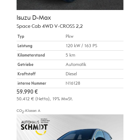
Isuzu
D-Max
Space Cab 4WD V-CROSS 2,2
Typ
Pkw
Leistung
120 kW / 163 PS
Kilometerstand
5 km
Getriebe
Automatik
Kraftstoff
Diesel
interne Nummer
N16128
59.990 €
50.412 €
(Netto)
19% MwSt.
CO
-Klasse:
A
2