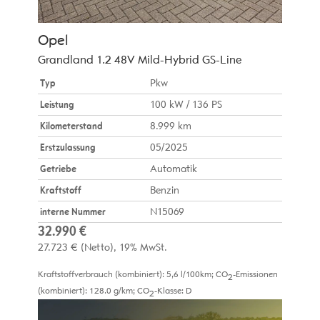
Opel
Grandland 1.2 48V Mild-Hybrid GS-Line
Typ
Pkw
Leistung
100 kW / 136 PS
Kilometerstand
8.999 km
Erstzulassung
05/2025
Getriebe
Automatik
Kraftstoff
Benzin
interne Nummer
N15069
32.990 €
27.723 €
(Netto)
19% MwSt.
Kraftstoffverbrauch (kombiniert):
5,6 l/100km
;
CO
-Emissionen
2
(kombiniert):
128.0 g/km
;
CO
-Klasse:
D
2