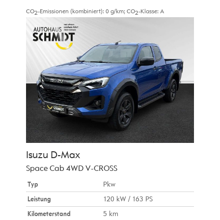
CO
-Emissionen (kombiniert):
0 g/km
;
CO
-Klasse:
A
2
2
Isuzu
D-Max
Space Cab 4WD V-CROSS
Typ
Pkw
Leistung
120 kW / 163 PS
Kilometerstand
5 km