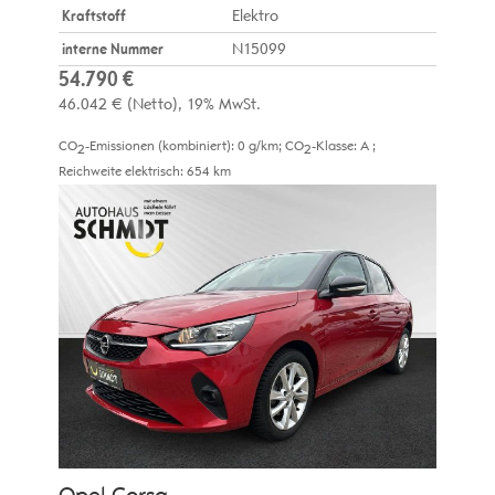
Kraftstoff
Elektro
interne Nummer
N15099
54.790 €
46.042 €
(Netto)
19% MwSt.
CO
-Emissionen (kombiniert):
0 g/km
;
CO
-Klasse:
A
;
2
2
Reichweite elektrisch:
654 km