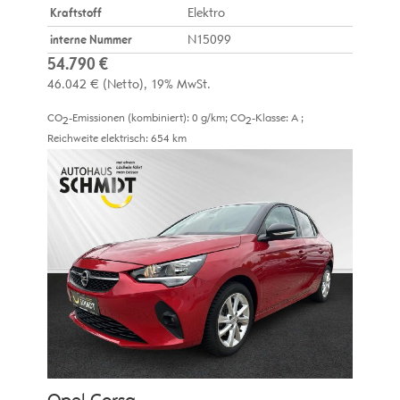
Kraftstoff
Elektro
interne Nummer
N15099
54.790 €
46.042 €
(Netto)
19% MwSt.
CO
-Emissionen (kombiniert):
0 g/km
;
CO
-Klasse:
A
;
2
2
Reichweite elektrisch:
654 km