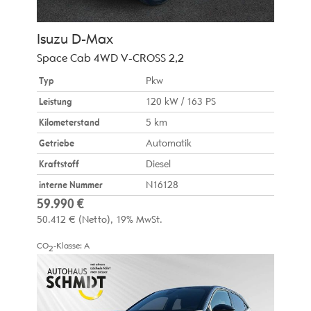
Isuzu
D-Max
Space Cab 4WD V-CROSS 2,2
Typ
Pkw
Leistung
120 kW / 163 PS
Kilometerstand
5 km
Getriebe
Automatik
Kraftstoff
Diesel
interne Nummer
N16128
59.990 €
50.412 €
(Netto)
19% MwSt.
CO
-Klasse:
A
2