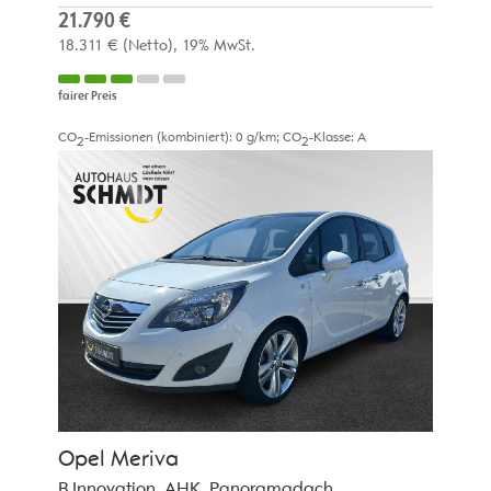
21.790 €
18.311 €
(Netto)
19% MwSt.
fairer Preis
CO
-Emissionen (kombiniert):
0 g/km
;
CO
-Klasse:
A
2
2
Opel
Meriva
B Innovation, AHK, Panoramadach