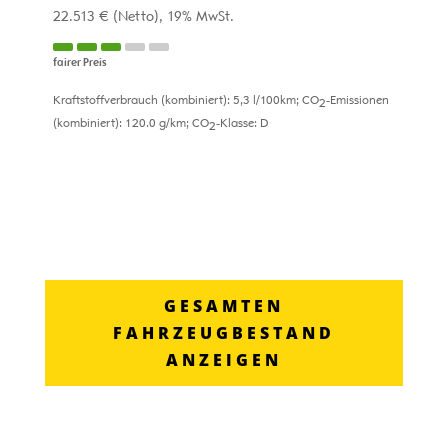
22.513 €
(Netto)
19% MwSt.
fairer Preis
Kraftstoffverbrauch (kombiniert):
5,3 l/100km
;
CO
-Emissionen
2
(kombiniert):
120.0 g/km
;
CO
-Klasse:
D
2
GESAMTEN
FAHRZEUGBESTAND
ANZEIGEN