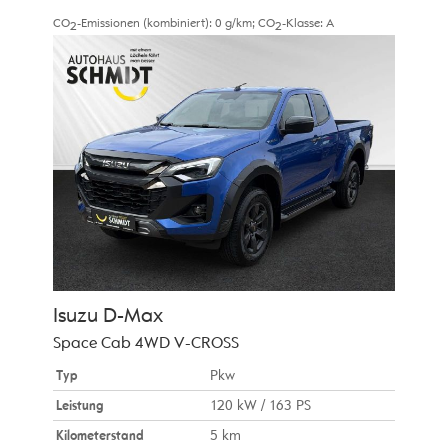
CO
-Emissionen (kombiniert):
0 g/km
;
CO
-Klasse:
A
2
2
Isuzu
D-Max
Space Cab 4WD V-CROSS
Typ
Pkw
Leistung
120 kW / 163 PS
Kilometerstand
5 km