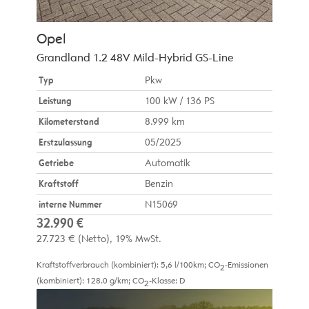
Opel
Grandland 1.2 48V Mild-Hybrid GS-Line
Typ
Pkw
Leistung
100 kW / 136 PS
Kilometerstand
8.999 km
Erstzulassung
05/2025
Getriebe
Automatik
Kraftstoff
Benzin
interne Nummer
N15069
32.990 €
27.723 €
(Netto)
19% MwSt.
Kraftstoffverbrauch (kombiniert):
5,6 l/100km
;
CO
-Emissionen
2
(kombiniert):
128.0 g/km
;
CO
-Klasse:
D
2